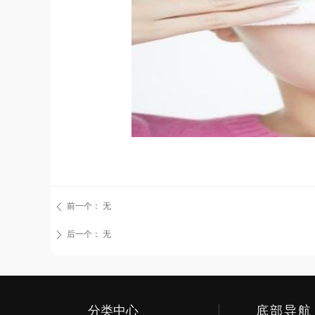
前一个：
无
ꄴ
后一个：
无
ꄲ
分类中心
底部导航