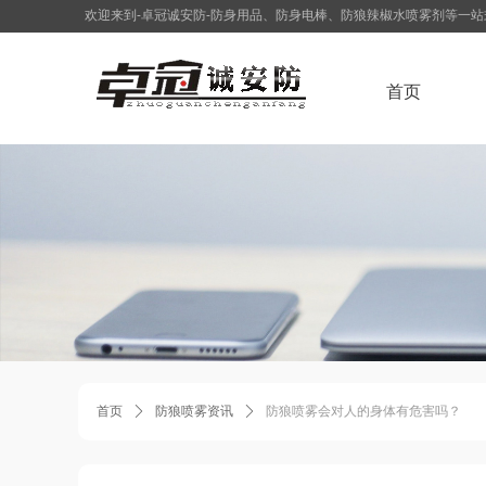
欢迎来到-卓冠诚安防-防身用品、防身电棒、防狼辣椒水喷雾剂等一
首页
首页
ꄲ
防狼喷雾资讯
ꄲ
防狼喷雾会对人的身体有危害吗？