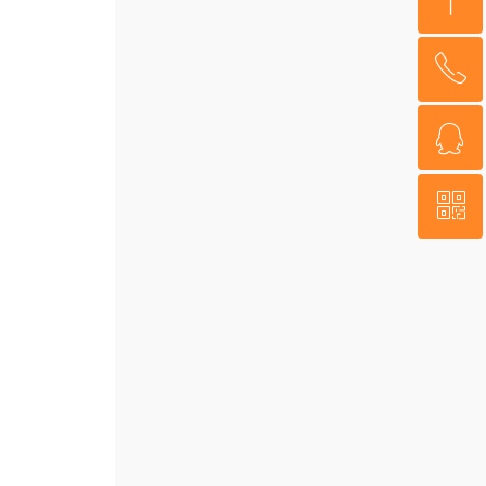
ꁸ
ꂅ
回到顶部
ꁗ
17067807889
ꀥ
QQ客服
微信二维码