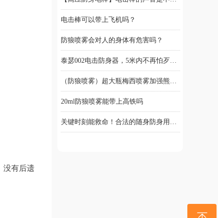
电击棒可以带上飞机吗？
防狼喷雾会对人的身体有危害吗？
泰瑟002电击防身器，5米内不再怕歹徒，远程近身双重保护！
（防狼喷雾）超大瓶梅西喷雾加强熊喷，效果有多强？
20ml防狼喷雾能带上高铁吗
关键时刻能救命！合法的随身防身用品你必须知道
电击棒多少电压才有用？
，没有后遗