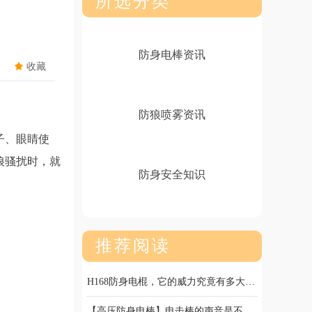
所选分类
防身电棒资讯
끄
收藏
防狼喷雾资讯
子、眼睛使
狼骚扰时，就
防身安全知识
推荐阅读
被电击棒电到会产生什么感觉？
防狼喷雾是干什么用的？
黑鹰防身电棒短款好用还是长款好用
高压电击防身器之黑鹰X10电棍，为你的安全保驾护航！
防身电击棒要用多少伏就会对人体起作用了？
防身催泪喷雾剂对眼睛伤害大吗？喷到眼睛怎么处理？
防狼喷雾有味道吗？被误喷到防狼辣椒水该怎么消除？
辣椒水喷雾剂可以喷几次，能持续喷多久
（防身防狼辣椒水）水柱型好用还是喷雾型好用
手电筒电棒的威力究竟有多强，被电一下身体会有何反应
极致防身！大功率美标928防身电棒，9000万伏电弧一招制敌
H168防身电棍，它的威力究竟有多大呢?
【高压防身电棒】电击棒的声音是不是越大，威力就越强-卓冠诚防身