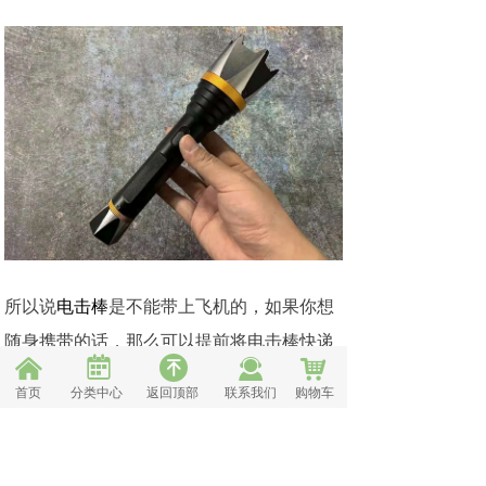
所以说
电击棒
是不能带上飞机的，如果你想
随身携带的话，那么可以提前将电击棒快递
녀
낀
끤
낙
녠
到你要去的那个城市。
首页
分类中心
返回顶部
联系我们
购物车
44
分享到：
前一个：
无
ꄴ