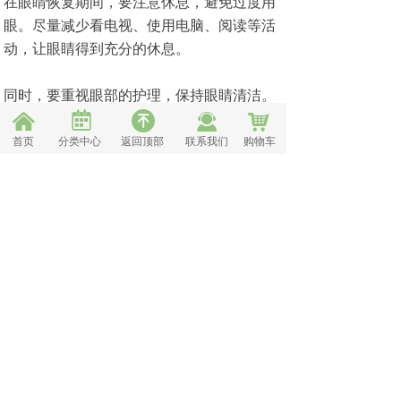
在眼睛恢复期间，要注意休息，避免过度用
眼。尽量减少看电视、使用电脑、阅读等活
动，让眼睛得到充分的休息。
同时，要重视眼部的护理，保持眼睛清洁。
不要用手揉眼睛，避免接触刺激性物质。如
녀
낀
끤
낙
녠
果需要出门，可以佩戴太阳镜，防止阳光直
首页
分类中心
返回顶部
联系我们
购物车
射眼睛。