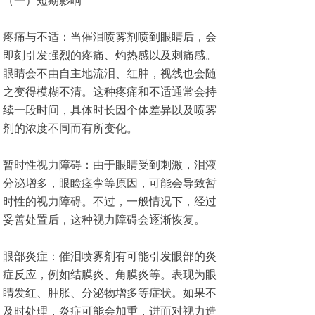
（一）短期影响
疼痛与不适：当催泪喷雾剂喷到眼睛后，会
即刻引发强烈的疼痛、灼热感以及刺痛感。
眼睛会不由自主地流泪、红肿，视线也会随
之变得模糊不清。这种疼痛和不适通常会持
续一段时间，具体时长因个体差异以及喷雾
剂的浓度不同而有所变化。
暂时性视力障碍：由于眼睛受到刺激，泪液
分泌增多，眼睑痉挛等原因，可能会导致暂
时性的视力障碍。不过，一般情况下，经过
妥善处置后，这种视力障碍会逐渐恢复。
眼部炎症：催泪喷雾剂有可能引发眼部的炎
症反应，例如结膜炎、角膜炎等。表现为眼
睛发红、肿胀、分泌物增多等症状。如果不
及时处理，炎症可能会加重，进而对视力造