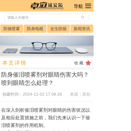
끀
导航
ꄙ
防狼喷雾
防身电棍
女生防狼
新闻资讯
本文详情
끄
收藏
防身催泪喷雾剂对眼睛伤害大吗？
喷到眼睛怎么处理？
创建时间：
2024-11-02
17:08:26
来源：原创
在深入剖析催泪喷雾剂对眼睛的伤害状况以
及相应处置措施之前，我们先来认识一下催
泪喷雾剂的作用机制。