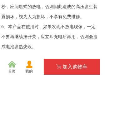
秒，应间歇式的放电，否则因此造成的高压发生装
置损坏，视为人为损坏，不享有免费维修。
6、本产品在使用时，如果发现不放电现像，一定
不要再继续按开关，应立即充电后再用，否则会造
成电池发热烧毁。
낀
넙
加入购物车
ꁈ
0
分享到：
首页
我的
前一个：
黑鹰X5电棍_车载防身高压电棒_民用电击器高压
ꄴ
电击手电_黑鹰防身电击棒
后一个：
黑鹰X2防身电棍_悍马1103高压电棒_女子防身
ꄲ
高压电击手电_女生防狼电击棒
相关推荐