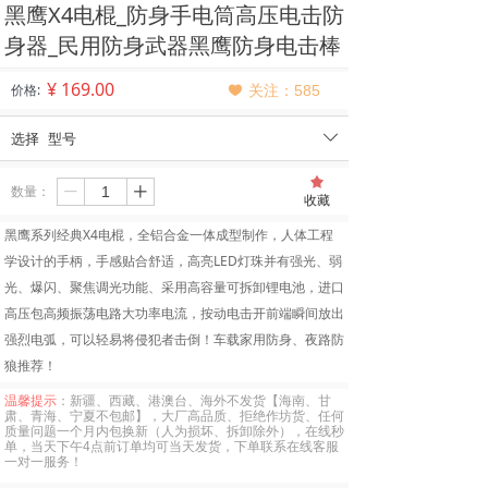
黑鹰X4电棍_防身手电筒高压电击防
身器_民用防身武器黑鹰防身电击棒
¥
169.00
价格:
关注：
585
끢
选择
型号
ꄳ
끄
数量：
ꄷ
ꄸ
收藏
黑鹰系列经典X4电棍，全铝合金一体成型制作，人体工程
学设计的手柄，手感贴合舒适，高亮LED灯珠并有强光、弱
光、爆闪、聚焦调光功能、采用高容量可拆卸锂电池，进口
高压包高频振荡电路大功率电流，按动电击开前端瞬间放出
强烈电弧，可以轻易将侵犯者击倒！车载家用防身、夜路防
狼推荐！
温馨提示
：新疆、西藏、港澳台、海外不发货【海南、甘
肃、青海、宁夏不包邮】，大厂高品质、拒绝作坊货、任何
质量问题一个月内包换新（人为损坏、拆卸除外），在线秒
单，当天下午4点前订单均可当天发货，下单联系在线客服
一对一服务！