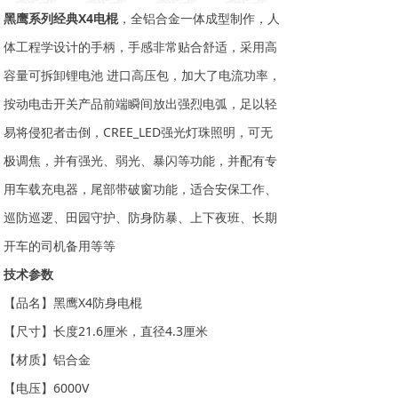
黑鹰系列经典X4电棍
，全铝合金一体成型制作，人
体工程学设计的手柄，手感非常贴合舒适，采用高
容量可拆卸锂电池 进口高压包，加大了电流功率，
按动电击开关产品前端瞬间放出强烈电弧，足以轻
易将侵犯者击倒，CREE_LED强光灯珠照明，可无
极调焦，并有强光、弱光、暴闪等功能，并配有专
用车载充电器，尾部带破窗功能，适合安保工作、
巡防巡逻、田园守护、防身防暴、上下夜班、长期
开车的司机备用等等
技术参数
【品名】黑鹰X4防身电棍
【尺寸】长度21.6厘米，直径4.3厘米
【材质】铝合金
【电压】6000V