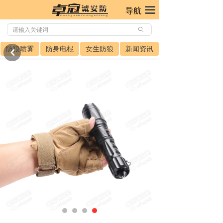
끀
导航
ꄙ
防狼喷雾
防身电棍
女生防狼
新闻资讯
낒