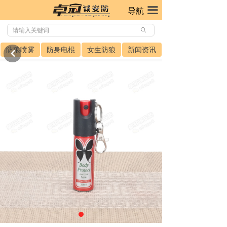
끀
导航
ꄙ
防狼喷雾
防身电棍
女生防狼
新闻资讯
낒