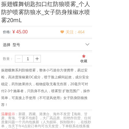
振翅蝶舞钥匙扣口红防狼喷雾_个人
防护喷雾防狼水_女子防身辣椒水喷
雾20mL
¥
45.00
价格:
关注：
464
끢
选择
型号
ꄳ
끄
数量：
ꄷ
ꄸ
收藏
振翅蝶舞系列防狼喷雾，整体小巧迷你方便携带，易过安
检，高浓度辣椒素OC成分，喷于脸上瞬间起效，成分安全
稳定，药剂效果持久，植物提取无毒无伤害，20毫升可对
付2-3个施暴者，只防身不伤人，喷雾型 扩散范围广，操作
简单，可直接上手使用（不可逆风使用）女子防身防狼推
荐！
温馨提示
：新疆、西藏、港澳台、海外不发货【海南、甘
肃、青海、宁夏不包邮】，大厂高品质、拒绝作坊货、任何
质量问题一个月内包换新（人为损坏、拆卸除外），在线秒
单，当天下午4点前订单均可当天发货，下单联系在线客服