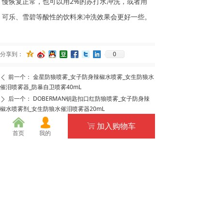
慢恢复正常，也可以用2%的苏打水冲洗，或者用
可乐、雪碧等酸性的饮料来冲洗效果会更好一些。
0
分享到：
前一个：
金星防狼喷雾_女子防身辣椒水喷雾_女生防狼水
ꄴ
催泪喷雾器_防暴自卫喷雾40mL
后一个：
DOBERMAN钥匙扣口红防狼喷雾_女子防身辣
ꄲ
椒水喷雾剂_女生防狼水催泪喷雾器20mL
낀
넙
加入购物车
ꁈ
首页
我的
相关推荐